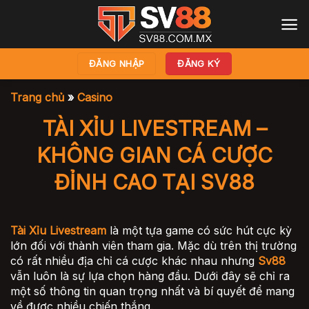
Chuyển
đến
nội
dung
ĐĂNG NHẬP
ĐĂNG KÝ
Trang chủ
»
Casino
TÀI XỈU LIVESTREAM –
KHÔNG GIAN CÁ CƯỢC
ĐỈNH CAO TẠI SV88
Tài Xỉu Livestream
là một tựa game có sức hút cực kỳ
lớn đối với thành viên tham gia. Mặc dù trên thị trường
có rất nhiều địa chỉ cá cược khác nhau nhưng
Sv88
vẫn luôn là sự lựa chọn hàng đầu. Dưới đây sẽ chỉ ra
một số thông tin quan trọng nhất và bí quyết để mang
về được nhiều chiến thắng.