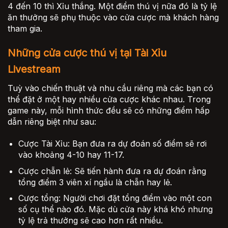
4 đến 10 thì Xỉu thắng. Một điểm thú vị nữa đó là tỷ lệ
ăn thưởng sẽ phụ thuộc vào cửa cược mà khách hàng
tham gia.
Những cửa cược thú vị tại Tài Xỉu
Livestream
Tuỳ vào chiến thuật và nhu cầu riêng mà các bạn có
thể đặt ở một hay nhiều cửa cược khác nhau. Trong
game này, mỗi hình thức đều sẽ có những điểm hấp
dẫn riêng biệt như sau:
Cược Tài Xỉu: Bạn đưa ra dự đoán số điểm sẽ rơi
vào khoảng 4-10 hay 11-17.
Cược chẵn lẻ: Sẽ tiến hành đưa ra dự đoán rằng
tổng điểm 3 viên xí ngầu là chẵn hay lẻ.
Cược tổng: Người chơi đặt tổng điểm vào một con
số cụ thể nào đó. Mặc dù cửa này khá khó nhưng
tỷ lệ trả thưởng sẽ cao hơn rất nhiều.