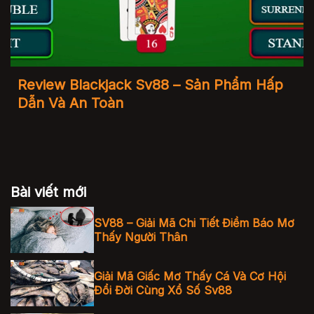
Review Blackjack Sv88 – Sản Phẩm Hấp
Dẫn Và An Toàn
Bài viết mới
SV88 – Giải Mã Chi Tiết Điềm Báo Mơ
Thấy Người Thân
Giải Mã Giấc Mơ Thấy Cá Và Cơ Hội
Đổi Đời Cùng Xổ Số Sv88