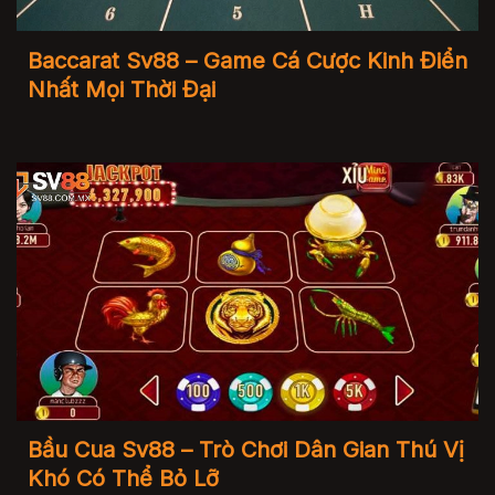
Baccarat Sv88 – Game Cá Cược Kinh Điển
Nhất Mọi Thời Đại
Bầu Cua Sv88 – Trò Chơi Dân Gian Thú Vị
Khó Có Thể Bỏ Lỡ