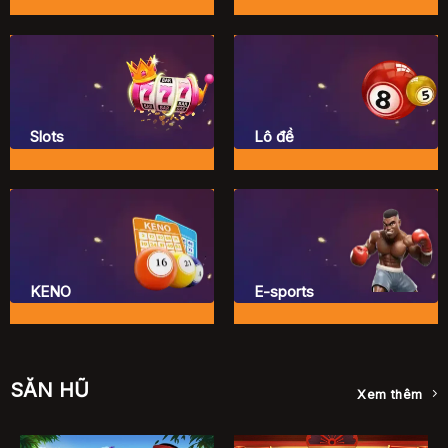
Slots
Lô đề
KENO
E-sports
SĂN HŨ
Xem thêm