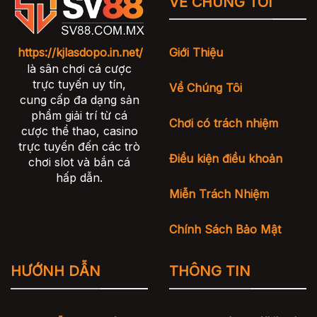
VỀ CHÚNG TÔI
https://kjlasdopo.in.net/
Giới Thiệu
là sân chơi cá cược
trực tuyến uy tín,
Về Chúng Tôi
cung cấp đa dạng sản
phẩm giải trí từ cá
Chơi có trách nhiệm
cược thể thao, casino
trực tuyến đến các trò
Điều kiện điều khoản
chơi slot và bắn cá
hấp dẫn.
Miễn Trách Nhiệm
Chính Sách Bảo Mật
HƯỚNH DẪN
THÔNG TIN