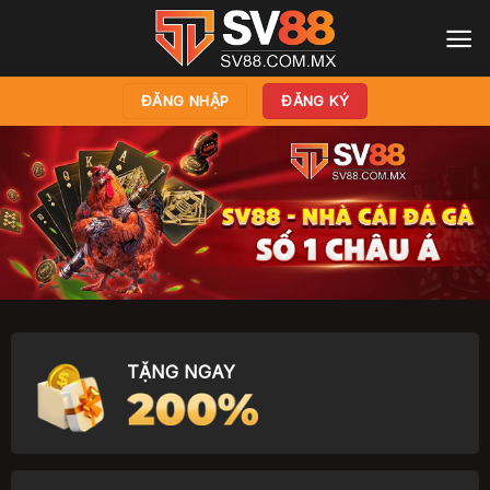
Chuyển
đến
nội
dung
ĐĂNG NHẬP
ĐĂNG KÝ
TẶNG NGAY