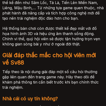
thể kể đến như Sâm Lốc, Tá Lả, Tiến Lên Miền Nam,
Liêng, Mậu Binh,… Từ những tựa game quen thuộc, nhà
phát hành đã nâng cấp và tích hợp công nghệ mới để
tạo nên trải nghiệm độc đáo hơn cho bạn.
Hệ thống bàn chơi còn được thiết kế đẹp mắt với đồ
họa hình ảnh 3D và hiệu ứng âm thanh sống động.
Chính vì thế, quý hội viên sẽ được tận hưởng trọn vẹn
không gian sòng bài y như ở ngoài đời thật.
Giải đáp thắc mắc cho hội viên mới
về Sv88
Tiếp theo là nội dung giải đáp một số câu hỏi thường
gặp liên quan đến trang game này. Hãy theo dõi để
khám phá thông tin cần biết trước khi bạn chính thức
trải nghiệm.
Nhà cái có uy tín không?