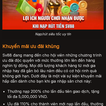
Nạp/rút siêu tốc uy tín
Khuyến mãi ưu đãi khủng
Sv88 đang mang đến cho hội viên những chương trình
ưu đãi độc quyền với mức thưởng lớn lên đến hàng
nghìn tỷ đồng. Mọi đối tượng khách hàng từ mới gia
nhập hay đã gắn bó lâu năm đều có cơ hội rinh quà
không giới hạn. Dưới đây là một vài sự kiện khuyến mãi
hấp dẫn dành cho bạn khi gia nhập sân chơi này:
Thưởng nạp 200% cho lần đầu tiên giao dịch, tặng
tối đa 5,000,000 VND.
Ưu đãi 110% cho thành viên mới nạp lần đầu, thưởng