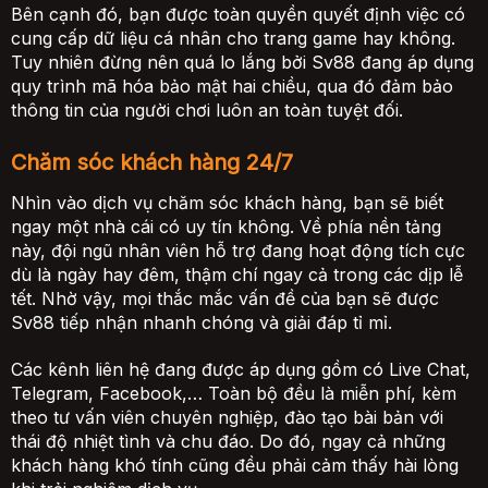
Bên cạnh đó, bạn được toàn quyền quyết định việc có
cung cấp dữ liệu cá nhân cho trang game hay không.
Tuy nhiên đừng nên quá lo lắng bởi Sv88 đang áp dụng
quy trình mã hóa bảo mật hai chiều, qua đó đảm bảo
thông tin của người chơi luôn an toàn tuyệt đối.
Chăm sóc khách hàng 24/7
Nhìn vào dịch vụ chăm sóc khách hàng, bạn sẽ biết
ngay một nhà cái có uy tín không. Về phía nền tảng
này, đội ngũ nhân viên hỗ trợ đang hoạt động tích cực
dù là ngày hay đêm, thậm chí ngay cả trong các dịp lễ
tết. Nhờ vậy, mọi thắc mắc vấn đề của bạn sẽ được
Sv88 tiếp nhận nhanh chóng và giải đáp tỉ mỉ.
Các kênh liên hệ đang được áp dụng gồm có Live Chat,
Telegram, Facebook,… Toàn bộ đều là miễn phí, kèm
theo tư vấn viên chuyên nghiệp, đào tạo bài bản với
thái độ nhiệt tình và chu đáo. Do đó, ngay cả những
khách hàng khó tính cũng đều phải cảm thấy hài lòng