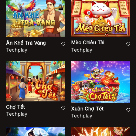
Mèo Chiêu Tài
Ăn Khế Trả Vàng
Ăn
Techplay
Techplay
Te
Chợ Tết
Ch
Xuân Chợ Tết
Techplay
Te
Techplay