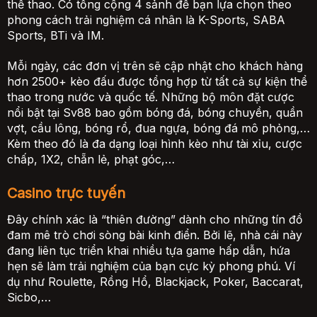
thể thao. Có tổng cộng 4 sảnh để bạn lựa chọn theo
phong cách trải nghiệm cá nhân là K-Sports, SABA
Sports, BTi và IM.
Mỗi ngày, các đơn vị trên sẽ cập nhật cho khách hàng
hơn 2500+ kèo đấu được tổng hợp từ tất cả sự kiện thể
thao trong nước và quốc tế. Những bộ môn đặt cược
nổi bật tại Sv88 bao gồm bóng đá, bóng chuyền, quần
vợt, cầu lông, bóng rổ, đua ngựa, bóng đá mô phỏng,…
Kèm theo đó là đa dạng loại hình kèo như tài xỉu, cược
chấp, 1X2, chẵn lẻ, phạt góc,…
Casino trực tuyến
Đây chính xác là “thiên đường” dành cho những tín đồ
đam mê trò chơi sòng bài kinh điển. Bởi lẽ, nhà cái này
đang liên tục triển khai nhiều tựa game hấp dẫn, hứa
hẹn sẽ làm trải nghiệm của bạn cực kỳ phong phú. Ví
dụ như Roulette, Rồng Hổ, Blackjack, Poker, Baccarat,
Sicbo,…