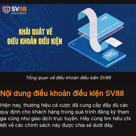
Tổng quan về điều khoản điều kiện SV88
Nội dung điều khoản điều kiện SV88
Hiện nay, thương hiệu cá cược đã cung cấp đầy đủ các
quy định cho khách hàng trong quá trình đăng ký tham
gia cũng như giao dịch trực tuyến. Hãy cùng tìm hiểu chi
tiết về các chính sách này được chia sẻ dưới đây.