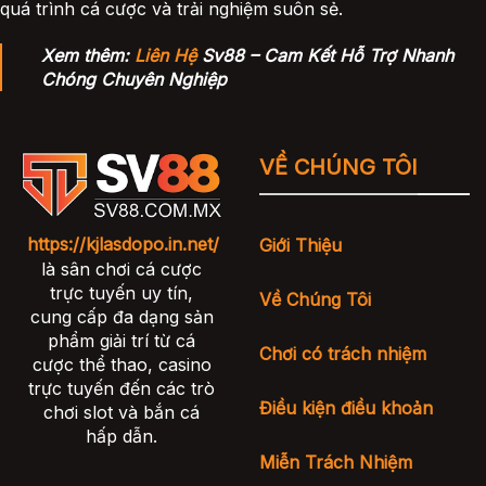
quá trình cá cược và trải nghiệm suôn sẻ.
Xem thêm:
Liên Hệ
Sv88 – Cam Kết Hỗ Trợ Nhanh
Chóng Chuyên Nghiệp
VỀ CHÚNG TÔI
https://kjlasdopo.in.net/
Giới Thiệu
là sân chơi cá cược
trực tuyến uy tín,
Về Chúng Tôi
cung cấp đa dạng sản
phẩm giải trí từ cá
Chơi có trách nhiệm
cược thể thao, casino
trực tuyến đến các trò
Điều kiện điều khoản
chơi slot và bắn cá
hấp dẫn.
Miễn Trách Nhiệm