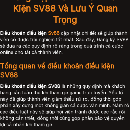
Kiện SV88 Và Lưu Ý Quan
Trọng
Điều khoản điều kiện
Sv88
cập nhật chi tiết sẽ giúp thành
viên có được trải nghiệm tốt nhất. Sau đây, Đăng ký SV88
sẽ đưa ra các quy định rõ ràng trong quá trình cá cược
online cho tất cả thành viên.
Tổng quan về điều khoản điều kiện
SV88
Điều khoản điều kiện SV88
là những quy định mà khách
hàng cần tuân thủ khi tham gia game trực tuyến. Yếu tố
này đã giúp thành viên giảm thiểu rủi ro, đồng thời góp
phần xây dựng một không gian cá cược văn minh. Nắm rõ
các điều luật này sẽ giúp hội viên tránh được các rắc rối
không cần thiết, đồng thời cũng góp phần bảo vệ quyền
lợi cá nhân khi tham gia.