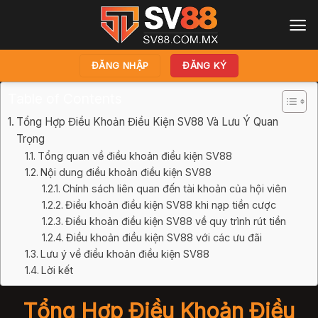
Chuyển
đến
nội
dung
ĐĂNG NHẬP
ĐĂNG KÝ
Table of Contents
Tổng Hợp Điều Khoản Điều Kiện SV88 Và Lưu Ý Quan
Trọng
Tổng quan về điều khoản điều kiện SV88
Nội dung điều khoản điều kiện SV88
Chính sách liên quan đến tài khoản của hội viên
Điều khoản điều kiện SV88 khi nạp tiền cược
Điều khoản điều kiện SV88 về quy trình rút tiền
Điều khoản điều kiện SV88 với các ưu đãi
Lưu ý về điều khoản điều kiện SV88
Lời kết
Tổng Hợp Điều Khoản Điều