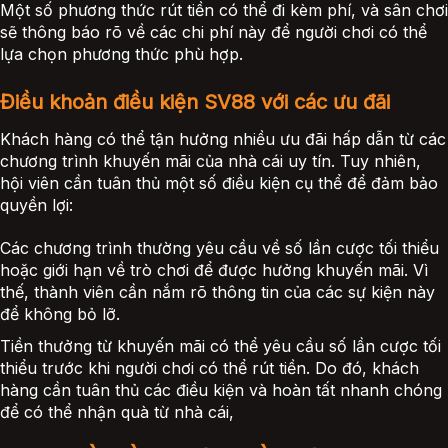
Một số phương thức rút tiền có thể đi kèm phí, và sân chơi
sẽ thông báo rõ về các chi phí này để người chơi có thể
lựa chọn phương thức phù hợp.
Điều khoản điều kiện SV88 với các ưu đãi
Khách hàng có thể tận hưởng nhiều ưu đãi hấp dẫn từ các
chương trình khuyến mãi của nhà cái uy tín. Tuy nhiên,
hội viên cần tuân thủ một số điều kiện cụ thể để đảm bảo
quyền lợi:
Các chương trình thường yêu cầu về số lần cược tối thiểu
hoặc giới hạn về trò chơi để được hưởng khuyến mãi. Vì
thế, thành viên cần nắm rõ thông tin của các sự kiện này
để không bỏ lỡ.
Tiền thưởng từ khuyến mãi có thể yêu cầu số lần cược tối
thiểu trước khi người chơi có thể rút tiền. Do đó, khách
hàng cần tuân thủ các điều kiện và hoàn tất nhanh chóng
để có thể nhận quà từ nhà cái,